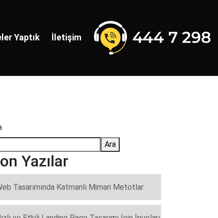
ler Yaptık
İletişim
a
Ara
on Yazılar
eb Tasarımında Katmanlı Mimari Metotlar
ızlı ve Etkili Landing Page Tasarımı İçin İpuçları