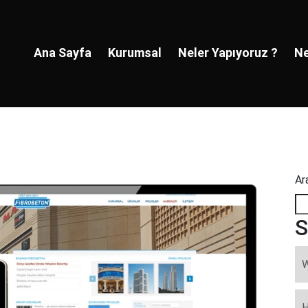
Ana Sayfa
Kurumsal
Neler Yapıyoruz ?
Ne
Ar
S
W
H