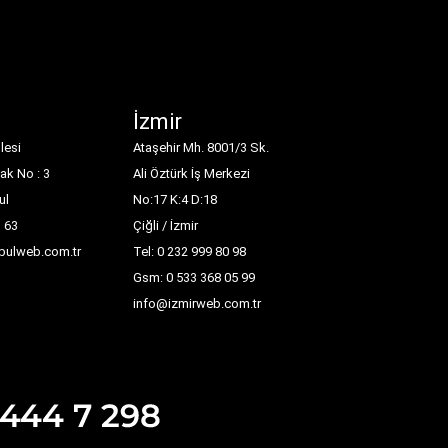
İzmir
lesi
Ataşehir Mh. 8001/3 Sk.
ak No : 3
Ali Öztürk İş Merkezi
ul
No:17 K:4 D:18
1 63
Çiğli / İzmir
nbulweb.com.tr
Tel: 0 232 999 80 98
Gsm: 0 533 368 05 99
info@izmirweb.com.tr