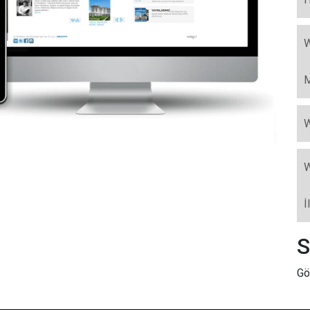
W
M
W
W
İ
S
Gö