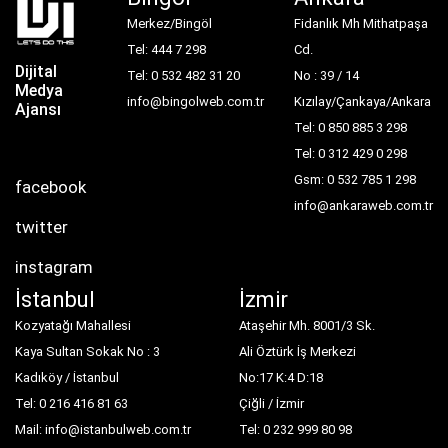
Merkez/Bingöl
Fidanlık Mh Mithatpaşa
Tel: 444 7 298
Cd.
Dijital
Tel: 0 532 482 31 20
No : 39 / 14
Medya
info@bingolweb.com.tr
Kızılay/Çankaya/Ankara
Ajansı
Tel: 0 850 885 3 298
Tel: 0 312 429 0 298
Gsm: 0 532 785 1 298
facebook
info@ankaraweb.com.tr
twitter
instagram
İstanbul
İzmir
Kozyatağı Mahallesi
Ataşehir Mh. 8001/3 Sk.
Kaya Sultan Sokak No : 3
Ali Öztürk İş Merkezi
Kadıköy / İstanbul
No:17 K:4 D:18
Tel: 0 216 416 81 63
Çiğli / İzmir
Mail: info@istanbulweb.com.tr
Tel: 0 232 999 80 98