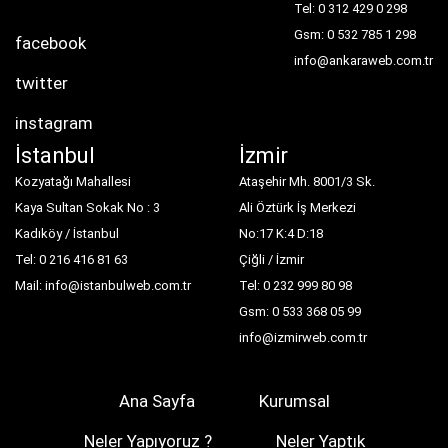
Tel: 0 312 429 0 298
Gsm: 0 532 785 1 298
facebook
info@ankaraweb.com.tr
twitter
instagram
İstanbul
İzmir
Kozyatağı Mahallesi
Ataşehir Mh. 8001/3 Sk.
Kaya Sultan Sokak No : 3
Ali Öztürk İş Merkezi
Kadıköy / İstanbul
No:17 K:4 D:18
Tel: 0 216 416 81 63
Çiğli / İzmir
Mail: info@istanbulweb.com.tr
Tel: 0 232 999 80 98
Gsm: 0 533 368 05 99
info@izmirweb.com.tr
Ana Sayfa
Kurumsal
Neler Yapıyoruz ?
Neler Yaptık