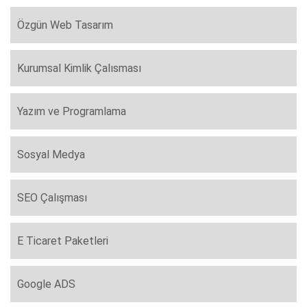
Özgün Web Tasarım
Kurumsal Kimlik Çalısması
Yazım ve Programlama
Sosyal Medya
SEO Çalışması
E Ticaret Paketleri
Google ADS