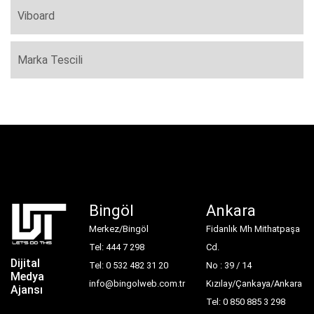
Viboard
Marka Tescili
Bingöl
Ankara
Merkez/Bingöl
Fidanlık Mh Mithatpaşa
Tel: 444 7 298
Cd.
Dijital
Tel: 0 532 482 31 20
No : 39 / 14
Medya
info@bingolweb.com.tr
Kızılay/Çankaya/Ankara
Ajansı
Tel: 0 850 885 3 298